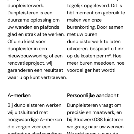
dunpleisterwerk.
tegelijk opgeleverd. Dit is
Dunpleisteren is een
hét moment om gebruik te
duurzame oplossing om
maken van onze
uw wanden en plafonds
burenkorting. Door samen
glad en strak af te werken.
met uw buren
Of u nu kiest voor
dunpleisterwerk te laten
dunpleister in een
uitvoeren, bespaart u flink
nieuwbouwwoning of een
op de kosten per m². Hoe
renovatieproject, wij
meer buren meedoen, hoe
garanderen een resultaat
voordeliger het wordt!
waar u op kunt vertrouwen.
A-merken
Persoonlijke aandacht
Bij dunpleisteren werken
Dunpleisteren vraagt om
wij uitsluitend met
precisie en maatwerk, en
hoogwaardige A-merken
bij Stucwerk038 luisteren
die zorgen voor een
we graag naar uw wensen.
perfect en glad resultaat.
We adviseren u over de