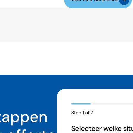
stappen
Step
1
of
7
Selecteer welke situ