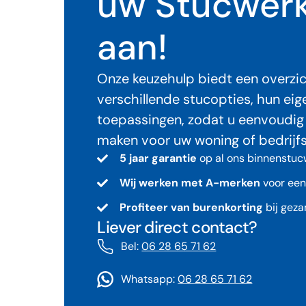
uw Stucwerk
aan!
Onze keuzehulp biedt een overzi
verschillende stucopties, hun e
toepassingen, zodat u eenvoudig 
maken voor uw woning of bedrijf
5 jaar garantie
op al ons binnenstuc
Wij werken met A-merken
voor een
Profiteer van burenkorting
bij geza
Liever direct contact?
Bel:
06 28 65 71 62
Whatsapp:
06 28 65 71 62