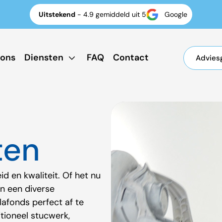
Uitstekend
- 4.9 gemiddeld uit 5
Google
 ons
Diensten
FAQ
Contact
Advies
ten
d en kwaliteit. Of het nu
n een diverse
afonds perfect af te
tioneel stucwerk,