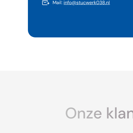
Mail:
info@stucwerk038.nl
Onze klan