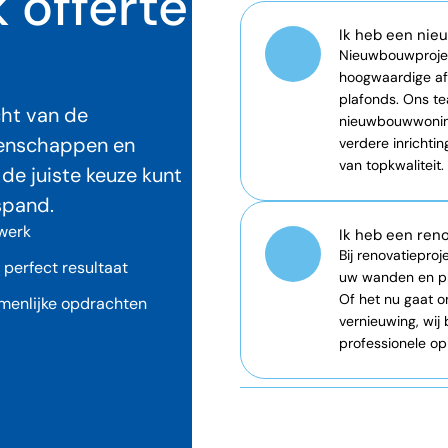
 offerte
Selecteer
Ik heb een ni
welke
situatie
voor
cht van de
U
igenschappen en
geldt
de juiste keuze kunt
spand.
werk
Ik heb een ren
 perfect resultaat
menlijke opdrachten