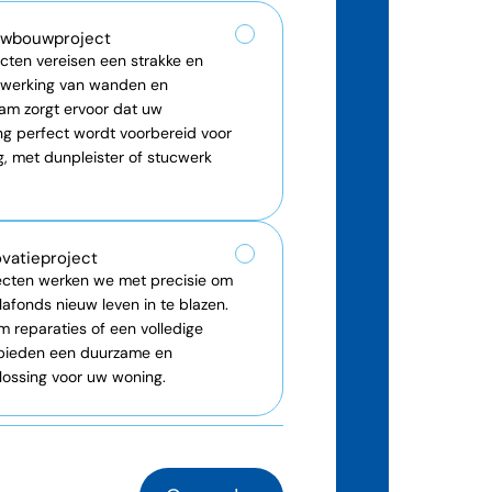
euwbouwproject
ovatieproject